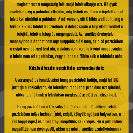
meghatározott magasság felé, majd lefelé elkapja azt. Hölgyek
esetében elég a palánkot eltalálni, míg férfiak esetében a kijelölt vonal
felett kell eltalálni a palánkot. A női versenyzők 6 kilós wall ballt, míg a
férfiak 9 kilós labdát használnak. A dobás során a talp elemelkedhet a
talajtól, tehát a felugrás megengedett. Az ismétlés érvénytelen,
amennyiben a dobást nem egy guggolás előzi meg, az alsó pozícióban
a csípő nem süllyed térd alá, a dobás nem kerül a kívánt magasságba,
a labda nem éri a palánkot, vagy a labda a földre esik a feldobás után.
Kézisúlyzós szakítás
sztenderdek:
A versenyző az ismétléseket hang pozícióból indítja, majd fej fölé
juttatja a kézisúlyzót. Ha bármilyen mobilitási probléma ezt gátolná,
akkor a bíráknak a feladatsor megkezdése előtt ezt jelezni kell.
Hang pozícióban a kézisúlyzó a térd vonala alá süllyed. Felső
pozícióban teljes lockout (térd, csípő, könyök nyújtott helyzetben, a
kar függőleges) és pillanatnyi megállítás szükséges. Ha a pillanatnyi
megállítás nem érvényesül, akkor az adott ismétlés szabálytalannak