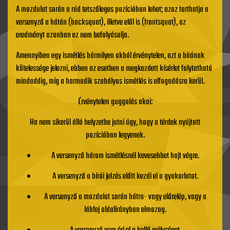
A mozdulat során a rúd tetszőleges pozícióban lehet; azaz tarthatja a
versenyző a hátán (backsquat), illetve elől is (frontsquat), az
eredményt azonban ez nem befolyásolja.
Amennyiben egy ismétlés bármilyen okból érvénytelen, azt a bírónak
kötelessége jelezni, ebben az esetben a megkezdett kísérlet folytatható
mindaddig, míg a harmadik szabályos ismétlés is elfogadásra kerül.
Érvénytelen guggolás okai:
Ha nem sikerül álló helyzetbe jutni úgy, hogy a térdek nyújtott
pozícióban legyenek.
A versenyző három ismétlésnél kevesebbet hajt végre.
A versenyző a bírói jelzés előtt kezdi el a gyakorlatot.
A versenyző a mozdulat során hátra- vagy előrelép, vagy a
lábfej oldalirányban elmozog.