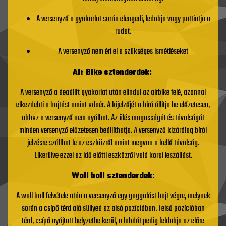
A versenyző a gyakorlat során elengedi, ledobja vagy pattintja a
rudat.
A versenyző nem éri el a szükséges ismétléseket
Air Bike sztenderdek:
A versenyző a deadlift gyakorlat után elindul az airbike felé, azonnal
elkezdehti a hajtást amint odaér. A kijelzőjét a bíró állítja be előzetesen,
ahhoz a versenyző nem nyúlhat. Az ülés magasságát és távolságát
minden versenyző előzetesen beállíthatja. A versenyző kizárólag bírói
jelzésre szállhat le az eszközről amint megvan a kellő távolság.
Elkerülve ezzel az idő előtti eszközről való korai leszállást.
Wall ball sztenderdek:
A wall ball felvétele után a versenyző egy guggolást hajt végre, melynek
során a csípő térd alá süllyed az alsó pozícióban. Felső pozícióban
térd, csípő nyújtott helyzetbe kerül, a labdát pedig feldobja az előre