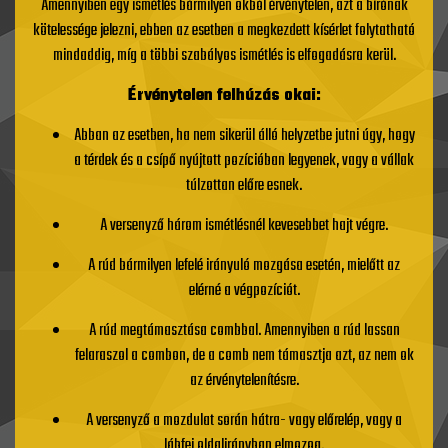
Amennyiben egy ismétlés bármilyen okból érvénytelen, azt a bírónak
kötelessége jelezni, ebben az esetben a megkezdett kísérlet folytatható
mindaddig, míg a többi szabályos ismétlés is elfogadásra kerül.
Érvénytelen felhúzás okai:
Abban az esetben, ha nem sikerül álló helyzetbe jutni úgy, hogy
a térdek és a csípő nyújtott pozícióban legyenek, vagy a vállak
túlzottan előre esnek.
A versenyző három ismétlésnél kevesebbet hajt végre.
A rúd bármilyen lefelé irányuló mozgása esetén, mielőtt az
elérné a végpozíciót.
A rúd megtámasztása combbal. Amennyiben a rúd lassan
felaraszol a combon, de a comb nem támasztja azt, az nem ok
az érvénytelenítésre.
A versenyző a mozdulat során hátra- vagy előrelép, vagy a
lábfej oldalirányban elmozog.