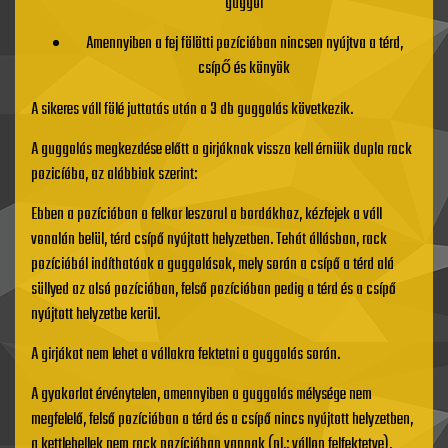
guggol
Amennyiben a fej fölötti pozícióban nincsen nyújtva a térd,
csípő és könyök
A sikeres váll fölé juttatás után a 3 db guggolás következik.
A guggolás megkezdése előtt a girjáknak vissza kell érniük dupla rack
pozicíóba, az alábbiak szerint:
Ebben a pozícióban a felkar leszorul a bordákhoz, kézfejek a váll
vonalán belül, térd csípő nyújtott helyzetben. Tehát állásban, rack
pozícióból indíthatóak a guggolások, mely során a csípő a térd alá
süllyed az alsó pozícióban, felső pozícióban pedig a térd és a csípő
nyújtott helyzetbe kerül.
A girjákat nem lehet a vállakra fektetni a guggolás során.
A gyakorlat érvénytelen, amennyiben a guggolás mélysége nem
megfelelő, felső pozícióban a térd és a csípő nincs nyújtott helyzetben,
a kettlebellek nem rack pozícióban vannak (pl.: vállon felfektetve),