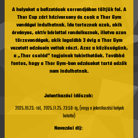
A helyeket a befizetések sorrendjében töltjük fel. A
Thor Cup zárt háziverseny és csak a Thor Gym
vendégei indulhatnak. Ide tartoznak azok, akik
érvényes, aktív bérlettel rendelkeznek, illetve azon
törzsvendégek, akik legalább 3 évig a Thor Gym
vezetett edzésein vettek részt. Azaz a közösségünk,
a „Thor család” tagjainak tekinthetőek. Továbbá
fontos, hogy a Thor Gym-ben edzéseket tartó edzők
nem indulhatnak.
Jelentkezési időszak:
2025.10.23.-tól, 2025.11.25. 23:59-ig, (vagy a jelentkezési helyek
betelte)
Nevezési díj: