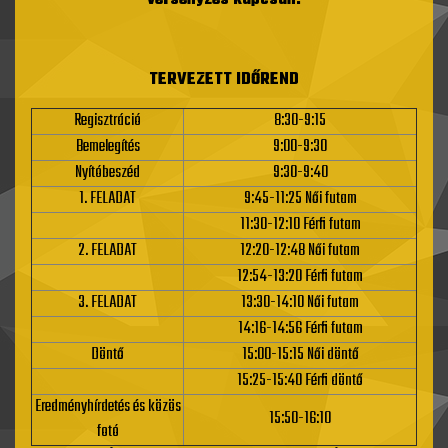
versenyzés kapcsán.
TERVEZETT IDŐREND
Regisztráció
8:30-9:15
Bemelegítés
9:00-9:30
Nyítóbeszéd
9:30-9:40
1. FELADAT
9:45-11:25 Női futam
11:30-12:10 Férfi futam
2. FELADAT
12:20-12:48 Női futam
12:54-13:20 Férfi futam
3. FELADAT
13:30-14:10 Női futam
14:16-14:56 Férfi futam
Döntő
15:00-15:15 Női döntő
15:25-15:40 Férfi döntő
Eredményhírdetés és közös
15:50-16:10
fotó