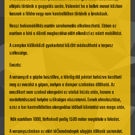
ellépés történik a guggolás során. Valamint ha a bellek menet közben
leesnek a földre vagy nem kontrolláltan történik a lerakásuk.
Rossz bokamobilitás esetén sarokemelés alkalmazható. Ebben az
esetben a bíró a döntő megkezdése előtt ellenőrzi az adott mobilitást.
A complex különböző gyakorlatai között módosítható a terpesz
szélessége.
Evezés:
A versenyző a gépbe beszállva, a lábrögzítő pántot behúzva kezdheti
meg az evezést a gépen, melyen a damper szabadon állítható. Az
evezőkart nem szabad elengedni az utolsó húzás után, hanem a
rendeltetésszerű helyére szükséges visszatenni. Ennek elmulasztása,
azaz a kar kontrollálatlan elengedése időbeli büntetést von maga után.
Nők esetében 1000, férfiaknál pedig 1500 méter megtétele a feladat.
A versenyszámban az elért időeredmények alapján állítunk sorrendet.