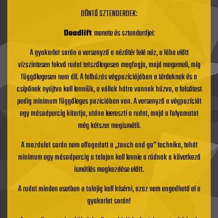
DÖNTŐ SZTENDERDEK:
Deadlift
menete és sztenderdjei:
A gyakorlat során a versenyző a nézőtér felé néz, a lába előtt
vízszintesen fekvő rudat tetszőlegesen megfogja, majd megemeli, míg
függőlegesen nem áll. A felhúzás végpozíciójában a térdeknek és a
csípőnek nyújtva kell lenniük, a vállak hátra vannak húzva, a felsőtest
pedig minimum függőleges pozícióban van. A versenyző a végpozíciót
egy másodpercig kitartja, utána leereszti a rudat, majd a folyamatot
még kétszer megismétli.
A mozdulat során nem elfogadott a „touch and go” technika, tehát
minimum egy másodpercig a talajon kell lennie a rúdnak a következő
ismétlés megkezdése előtt.
A rudat minden esetben a talajig kell kísérni, azaz nem engedhető el a
gyakorlat során!