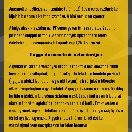
Amennyiben szükség van segítőre (ajánlott!) úgy a versenyzőnek kell
kijelölnie az erre alkalmas személyt. A bíró nem lehet spotter!
A helyezések kiosztása az IPF versenyeken is használatos Goodlift
pontozás alapján történik. Az eredmények igazságossá tétele
érdekében a fekvenyomások kapnak egy 1,25-ös szorzót.
Guggolás menete és sztenderdjei:
A gyakorlat során a versenyző arccal a rack felé néz, először a rudat
kiemeli a rack villájából, majd hátralép. Ha felvette a kiinduló pozíciót
(nyújtott térdízület, rúd a megfelelő helyen), a bírói jelzést követően
elkezdi végrehajtani a gyakorlatot. A guggolás során a versenyző addig
hajlítja a térdét, míg a végpozícióban a csípőcsontnál a comb legfelső
része már a térd legfelső csúcsának vonala alá kerül. Ezt követően a
versenyzőnek úgy kell felállnia a kiinduló helyzetbe, hogy a csípője és a
térdei nyújtva legyenek. A gyakorlatból három ismétlést kell
végrehajtani ezen mozgássztenderdeket betartva.