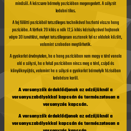
minősül. A kézcsere bármely pozícióban megengedett. A súlyzót
ledobni tilos.
A fej fölötti pozícióból tetszőleges technikával hozható vissza hang
pozícióba. A férfiak 20 kilós a nők 12,5 kilós kézisúlyzóval hajtanak
végre 30 ismétlést, melyet tetszőlegesen osztanak fel az oldalak között,
valamint szabadon megtörhetik.
A gyakorlat érvénytelen, ha a hang pozícióban nem megy a térd vonala
alá a súlyzó, ha a felső pozícióban nincs meg a térd, csípő és
könyöknyújtás, valamint ha a súlyzó a gyakorlat bármelyik fázisában
ledobásra kerül.
A versenyzők érdeklődjenek az edzőjüknél a
versenyszabályokkal kapcsán és természetesen a
versenyzés kapcsán.
A versenyzők érdeklődjenek az edzőjüknél a
versenyszabályokkal kapcsán és természetesen a