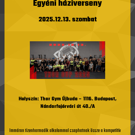
Egyéni háziverseny
2025.12.13. szombat
Helyszín: Thor Gym Újbuda –
1116. Budapest,
Nándorfejérvári út 40./A
Immáron tizenharmadik alkalommal csaphatnak össze a kompetitív