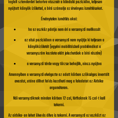
taglalt sztenderdet betartva visszaér a kiinduló pozícióba, teljesen
nyújtott könyök ízülettel, a bíró számolja az érvényes ismétléseket.
Érvénytelen ismétlés okai:
ha az eszköz pántja nem éri a versenyző mellkasát
az alsó pozícióban a versenyző nem nyújtja ki teljesen a
könyökizületét (egyéni mobilitásbeli problémákat a
versenyszám kezdete előtt jelezhetőek a bíró részére)
a versenyző térde vagy törzse behajlik, nincs nyújtva
Amennyiben a versenyző elvégezte az adott körben szükséges invertált
evezést, utána állhat fel és kezdheti meg a feladatot az Airbike
ergométeren.
Női versenyzőknek minden körben 12 cal, férfiaknak 15 cal-t kell
tekerni.
Az airbike-on lehet ülve és állva is tekerni. A versenyző az eszközt az