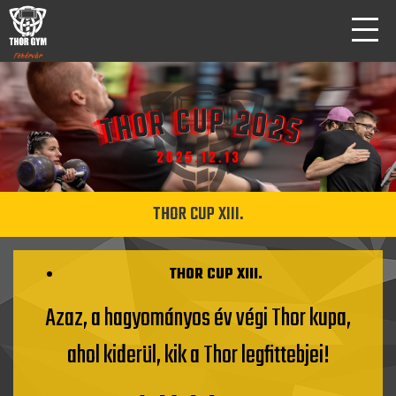
THOR CUP XIII.
THOR CUP XIII.
Azaz, a hagyományos év végi Thor kupa,
ahol kiderül, kik a Thor legfittebjei!