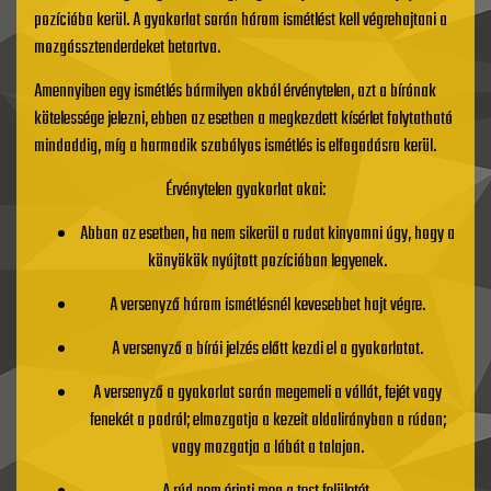
pozícióba kerül. A gyakorlat során három ismétlést kell végrehajtani a
mozgássztenderdeket betartva.
Amennyiben egy ismétlés bármilyen okból érvénytelen, azt a bírónak
kötelessége jelezni, ebben az esetben a megkezdett kísérlet folytatható
mindaddig, míg a harmadik szabályos ismétlés is elfogadásra kerül.
Érvénytelen gyakorlat okai:
Abban az esetben, ha nem sikerül a rudat kinyomni úgy, hogy a
könyökök nyújtott pozícióban legyenek.
A versenyző három ismétlésnél kevesebbet hajt végre.
A versenyző a bírói jelzés előtt kezdi el a gyakorlatot.
A versenyző a gyakorlat során megemeli a vállát, fejét vagy
fenekét a padról; elmozgatja a kezeit oldalirányban a rúdon;
vagy mozgatja a lábát a talajon.