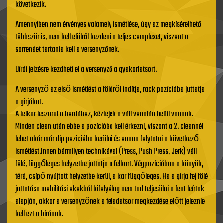
következik.
Amennyiben nem érvényes valamely ismétlése, úgy az megkísérelhető
többször is, nem kell elölről kezdeni a teljes complexet, viszont a
sorrendet tartania kell a versenyzőnek.
Bírói jelzésre kezdheti el a versenyző a gyakorlatsort.
A versenyző az első ismétlést a földről indítja, rack pozícióba juttatja
a girjákat.
A felkar leszorul a bordához, kézfejek a váll vonalán belül vannak.
Minden clean után ebbe a pozícióba kell érkezni, viszont a 2. cleannél
lehet akár már dip pozicióba kerülni és onnan folytatni a következő
ismétlést.Innen bármilyen technikával (Press, Push Press, Jerk) váll
fölé, függőleges helyzetbe juttatja a felkart. Végpozícióban a könyök,
térd, csípő nyújtott helyzetbe kerül, a kar függőleges. Ha a girja fej fölé
juttatása mobilitási okokból kifolyólag nem tud teljesülni a fent leírtak
alapján, akkor a versenyzőnek a feladatsor megkezdése előtt jeleznie
kell ezt a bírónak.