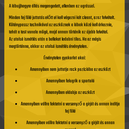
A lábujjhegyre állás megengedett, ellenben az ugrással.
Minden fej fölé juttatás előtt el kell végezni két cleant, azaz felvételt.
Köténypassz technikával az eszköznek a lábak közé kell érkeznie,
tehát a test vonala mögé, majd onnan történik az újabb felvétel.
Az utolsó ismétlés után a belleket ledobni tilos. Ha ez mégis
megtörténne, akkor az utolsó ismétlés érvénytelen.
Érvénytelen gyakorlat okai:
Amennyiben nem juttatja rack pozícióba az eszközt
Amennyiben felugrik a sportoló
Amennyiben eldobja az eszközt
Amennyiben vállra fektetni a versenyző a girját és onnan indítja
fej fölé
Amennyiben vállra fektetni a versenyző a girját és onnan