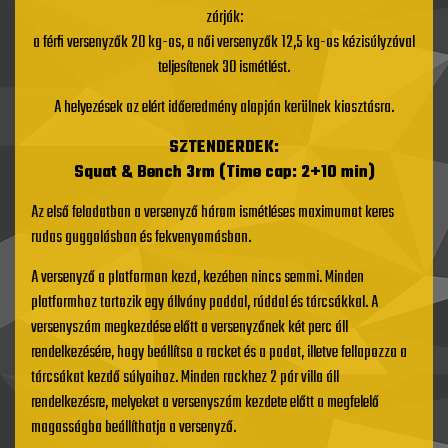
zárják:
a férfi versenyzők 20 kg-os, a női versenyzők 12,5 kg-os kézisúlyzóval
teljesítenek 30 ismétlést.
A helyezések az elért időeredmény alapján kerülnek kiosztásra.
SZTENDERDEK:
Squat & Bench 3rm (
Time cap: 2+10 min)
Az első feladatban a versenyző három ismétléses maximumot keres
rudas guggolásban és fekvenyomásban.
A versenyző a platformon kezd, kezében nincs semmi. Minden
platformhoz tartozik egy állvány paddal, rúddal és tárcsákkal. A
versenyszám megkezdése előtt a versenyzőnek két perc áll
rendelkezésére, hogy beállítsa a racket és a padot, illetve fellapozza a
tárcsákat kezdő súlyaihoz. Minden rackhez 2 pár villa áll
rendelkezésre, melyeket a versenyszám kezdete előtt a megfelelő
magasságba beállíthatja a versenyző.