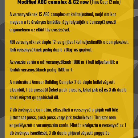
Modified ABC complex & C2 row
(Time Cap: 12 min)
A versenyzőknek 15 ABC complex-et kell teljesíteni, majd amikor
megvan a 15 érvényes ismétlés, úgy folytatják a Concept2 evező
ergométeren az előírt táv evezésével.
Női versenyzőknek dupla 12-es girjával kell teljesíteniük a complexeket,
férfi versenyzőknek pedig dupla 20kg-os girjával.
Az evezés során a női versenyzőknek 1000 m-t kell teljesíteniük a
férdófi versenyzőknek pedig 1500 m-t.
A módosított Armour Building Complex 2 db dupla bellel végzett
cleanből, 1 db pressből (lehet push press is, lehet jerk is) és 3 db dupla
bellel végzett guggolásból áll.
2 db érvényes clean után, elkezdheti a versenyző a girják váll fölé
juttatását press, push press vagy jerk technikával. Thruster nem
engedélyezett a versenyszám során. Miután elvégezte a versenyző az 1
db érvényes ismétlését, 3 db dupla girjával végzett guggolás