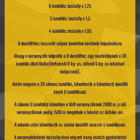
8 ismétlés: testsúly x 1,25
6 ismétlés: testsúly x 1,5
4 ismétlés: testsúly x 1,65
A deadlifthez használt súlyok kerekítve kerülnek felpakolásra.
Ahogy a versenyzők teljesítik a 8 deadliftet, úgy továbblépnek a 30
ismétlés Wall Ballra(férfiaknál 9 kg-os, nőknél 6 kg-os labdával
dolgoznak).
Amint megvan a 30 sikeres ismétlés, következik a következő deadlift
blokk 6 ismétléssel.
A sikeres 6 ismétlést követően a férfi versenyzőknek 2000 m, a női
versenyzőknek pedig 1500 m megtétele a feladat az Airbike-on.
A tekerés után következik az utolsó deadlift sorozat 4 ismétléssel.
A versenyfeladatot kézisúlyzóval végzett hang snatch gyakorlattal