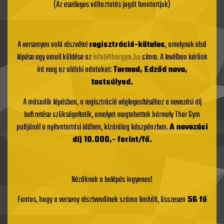
(Az esetleges változtatás jogát fenntartjuk)
A versenyen való részvétel
regisztráció-köteles
, amelynek első
lépése egy email küldése az
info@thorgym.hu
címre. A levélben kérünk
írd meg az alábbi adatokat:
Termed, Edződ neve,
testsúlyod.
A második lépésben, a regisztráció véglegesítéséhez a nevezési díj
befizetése szükségeltetik, amelyet megtehettek bármely Thor Gym
pultjánál a nyitvatartási időben, kizárólag készpénzben.
A nevezési
díj 10.000,- forint/fő.
Nézőknek a belépés ingyenes!
Fontos, hogy a verseny résztvevőinek száma limitált, összesen
56 fő