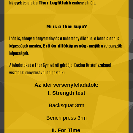
hölgyek és urak a
Thor Legfittebb
embere címért.
Mi is a Thor kupa?
Idén is, ahogy a hagyomány és a tudomány diktálja, a kondicionális
képességek mentén,
Erő és állóképesség,
mérjük a versenyzők
képességeit.
A feladatokat a Thor Gym edzői gárdája, Becher Kristof szakmai
vezetőnk irányításával dolgozta ki.
Az idei versenyfeladatok:
I. Strength test
Backsquat 3rm
Bench press 3rm
II.
For Time