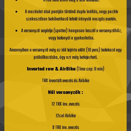
A rúd nem érinti meg a test felületét.
A mozdulat alsó pontján történő dupla indítás, vagy pozitív
szakaszában bekövetkező lefelé irányuló mozgás esetén.
A versenyző segédje (spotter) hangosan beszél a versenyzőhöz,
vagy belenyúl a gyakorlatba.
Amennyiben a versenyző még az idő lejárta előtt (10 perc) belekezd egy
próbálkozásba, úgy azt még befejezheti.
Inverted row & AirBike
(Time cap: 8 min)
TRX invertált evezés és Airbike
Női versenyzők :
12 TRX inv. evezés
12cal Airbike
9 TRX inv. evezés