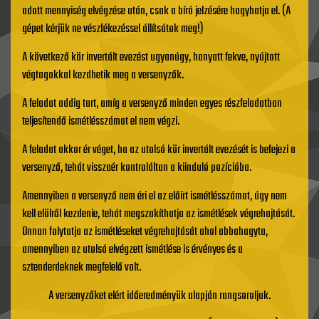
adott mennyiség elvégzése után, csak a bíró jelzésére hagyhatja el. (A
gépet kérjük ne vészfékezéssel állítsátok meg!)
A következő kör invertált evezést ugyanúgy, hanyatt fekve, nyújtott
végtagokkal kezdhetik meg a versenyzők.
A feladat addig tart, amíg a versenyző minden egyes részfeladatban
teljesítendő ismétlésszámot el nem végzi.
A feladat akkor ér véget, ha az utolsó kör invertált evezését is befejezi a
versenyző, tehát visszaér kontroláltan a kiinduló pozícióba.
Amennyiben a versenyző nem éri el az előírt ismétlésszámot, úgy nem
kell elölről kezdenie, tehát megszakíthatja az ismétlések végrehajtását.
Onnan folytatja az ismétléseket végrehajtását ahol abbahagyta,
amennyiben az utolsó elvégzett ismétlése is érvényes és a
sztenderdeknek megfelelő volt.
A versenyzőket elért időeredményük alapján rangsoroljuk.