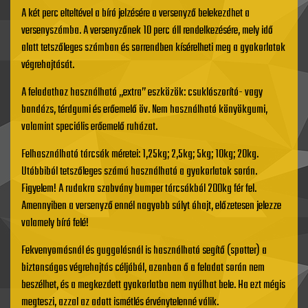
A két perc elteltével a bíró jelzésére a versenyző belekezdhet a
versenyszámba. A versenyzőnek 10 perc áll rendelkezésére, mely idő
alatt tetszőleges számban és sorrendben kísérelheti meg a gyakorlatok
végrehajtását.
A feladathoz használható „extra” eszközök: csuklószorító- vagy
bandázs, térdgumi és erőemelő öv. Nem használható könyökgumi,
valamint speciális erőemelő ruházat.
Felhasználható tárcsák méretei: 1,25kg; 2,5kg; 5kg; 10kg; 20kg.
Utóbbiból tetszőleges számú használható a gyakorlatok során.
Figyelem! A rudakra szabvány bumper tárcsákból 200kg fér fel.
Amennyiben a versenyző ennél nagyobb súlyt óhajt, előzetesen jelezze
valamely bíró felé!
Fekvenyomásnál és guggolásnál is használható segítő (spotter) a
biztonságos végrehajtás céljából, azonban ő a feladat során nem
beszélhet, és a megkezdett gyakorlatba nem nyúlhat bele. Ha ezt mégis
megteszi, azzal az adott ismétlés érvénytelenné válik.