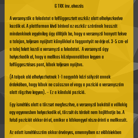
6 TRX inv. elvezés
A versenyzők a feladatot a felfüggesztett eszköz alatt elhelyezkedve
kezdik el. A plattformon lévő bíróval az eszköz szárának hosszát
mindenkinek egyénileg úgy állítják be, hogy a versenyző hanyatt fekve
a talajon, teljesen nyújtott könyökkel a foggantyút ne érje el. 3-5 cm-el
a talaj felett kezdi a versenyző a feladatot. A versenyző úgy
helyezkedik el, hogy a mellkas középvonalában legyen a
felfüggesztéses pont, lábak teljesen nyújtva.
(A talpak alá elhelyezhetnek 1-1 nagyobb kézi súlyzót annak
érdekében, hogy lábuk ne csússzon el vagy a pozíció a versenyszám
alatt rögzítve legyen). – Ez a kiinduló pozíció.
Egy ismétlés alatt a törzset megfeszítve, a versenyző bokától a vállakig
egy egyenesben helyezkedik el, törzsét és térdeit nem hajlíthatja be. A
felső pozíciót akkor éri el, amikor a lábkengyel része érinti a mellkasát.
Az adott ismétlésszám akkor érvényes, amennyiben az előbbiekben