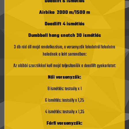
Deadlift 6 ismétlés
Airbike 2000 m/1500 m
Deadlift 4 ismétlés
Dumbbell hang snatch 30 ismétlés
3 db rúd áll majd rendelkezésre, a versenyzők feladatról feladatra
haladnak a leírt sorrendben:
Az alábbi szorzókkal kell majd teljesíteniük a deadlift gyakorlatot:
Női versenyzők:
8 ismétlés: testsúly x 1
6 ismétlés: testsúly x 1,25
4 ismétlés: testsúly x 1,35
Férfi versenyzők: