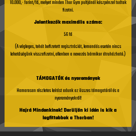
10.000,- forint/fő, melyet minden Thor Gym pultjánál készpénzel tudtok
fizetni.
Jelentkezők maximális száma:
56 fő
(A végleges, tehát befizetett regisztrációt, lemondás esetén nincs
lehetőségünk visszafizetni, ellenben a nevezés bármikor átruházható.)
TÁMOGATÓK és nyeremények
Hamarosan részletes leírást adunk az összes támogatóról és a
nyereményekről!
Hajrá Mindenkinek! Derüljön ki idén is kik a
legfittebbek a Thorban!