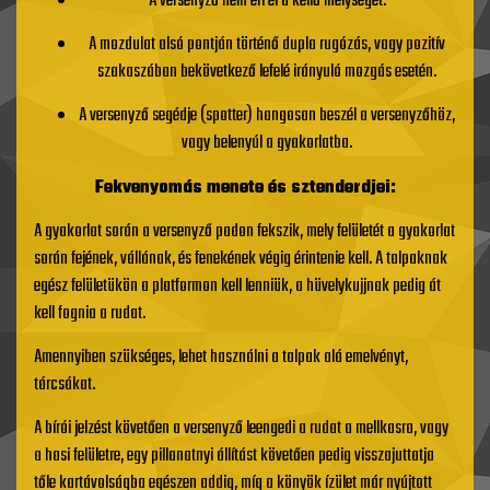
A versenyző nem éri el a kellő mélységet.
A mozdulat alsó pontján történő dupla rugózás, vagy pozitív
szakaszában bekövetkező lefelé irányuló mozgás esetén.
A versenyző segédje (spotter) hangosan beszél a versenyzőhöz,
vagy belenyúl a gyakorlatba.
Fekvenyomás menete és sztenderdjei:
A gyakorlat során a versenyző padon fekszik, mely felületét a gyakorlat
során fejének, vállának, és fenekének végig érintenie kell. A talpaknak
egész felületükön a platformon kell lenniük, a hüvelykujjnak pedig át
kell fognia a rudat.
Amennyiben szükséges, lehet használni a talpak alá emelvényt,
tárcsákat.
A bírói jelzést követően a versenyző leengedi a rudat a mellkasra, vagy
a hasi felületre, egy pillanatnyi állítást követően pedig visszajuttatja
tőle kartávolságba egészen addig, míg a könyök ízület már nyújtott