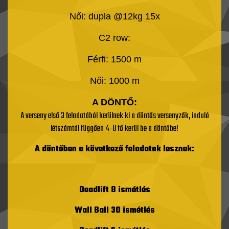
Női: dupla @12kg 15x
C2 row:
Férfi: 1500 m
Női: 1000 m
A DÖNTŐ:
A verseny első 3 feladatából kerülnek ki a döntős versenyzők, induló
létszámtól függően 4-8 fő kerül be a döntőbe!
A döntőben a következő feladatok lesznek:
Deadlift 8 ismétlés
Wall Ball 30 ismétlés