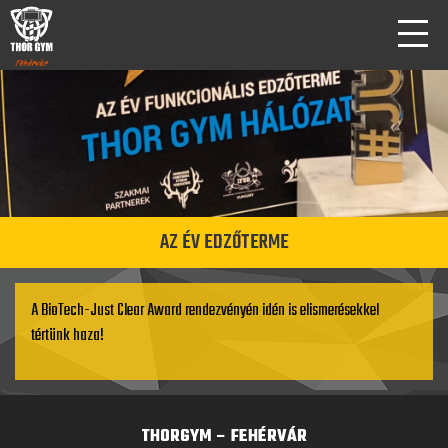
AZ ÉV EDZŐTERME
A BioTech-Just Clear Award rendezvényén idén is elismerésekkel
tértünk haza!
THORGYM – FEHÉRVÁR