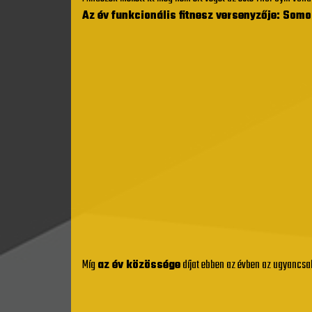
Az év funkcionális fitnesz versenyzője: Som
Míg
az év közössége
díjat ebben az évben az ugyancsa