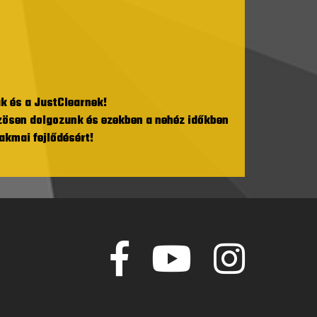
k és a JustClearnek!
özösen dolgozunk és ezekben a nehéz időkben
akmai fejlődésért!