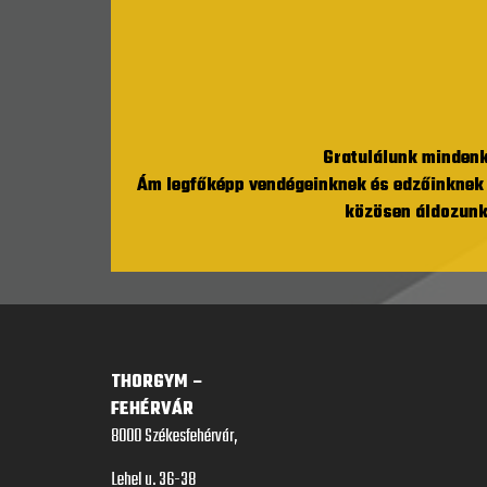
Gratulálunk mindenk
Ám legfőképp vendégeinknek és edzőinknek t
közösen áldozunk,
THORGYM –
FEHÉRVÁR
8000 Székesfehérvár,
Lehel u. 36-38