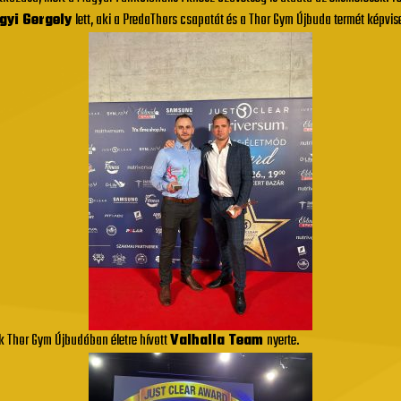
ogyi Gergely
lett, aki a PredaThors csapatát és a Thor Gym Újbuda termét képvise
k Thor Gym Újbudában életre hívott
Valhalla Team
nyerte.