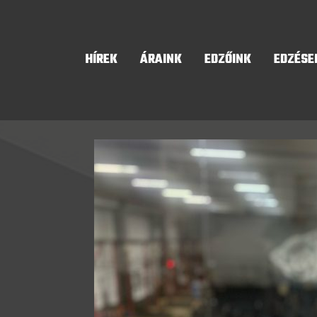
HÍREK
ÁRAINK
EDZŐINK
EDZÉSE