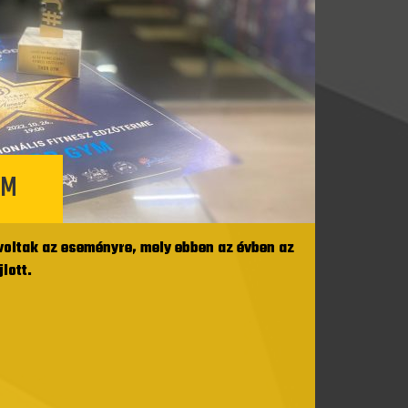
YM
 voltak az eseményre, mely ebben az évben az
lott.