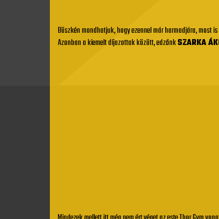
Büszkén mondhatjuk, hogy ezennel már harmadjára, most is
Azonban a kiemelt díjazottak között, edzőnk
SZARKA ÁK
Mindezek mellett itt még nem ért véget az este Thor Gym vona