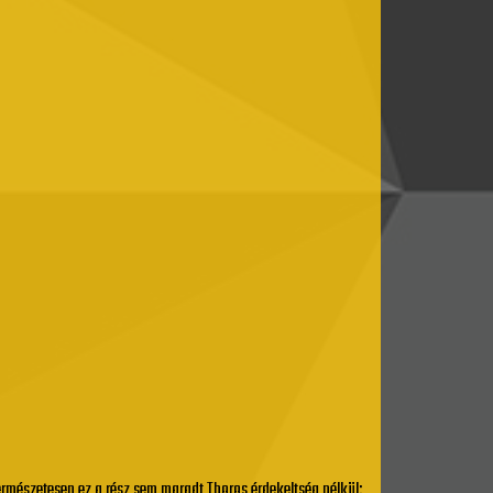
Természetesen ez a rész sem maradt Thoros érdekeltség nélkül: