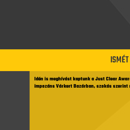
ISMÉT
Idén is meghívást kaptunk a Just Clear Award
impozáns Várkert Bazárban, szokás szerint r