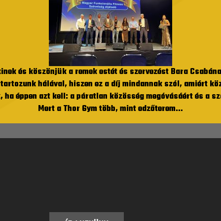
inek és köszönjük a remek estét és szervezést Bara Csabána
artozunk hálával, hiszen ez a díj mindannak szól, amiért k
 ha éppen azt kell: a páratlan közösség megóvásáért és a sz
Mert a Thor Gym több, mint edzőterem…