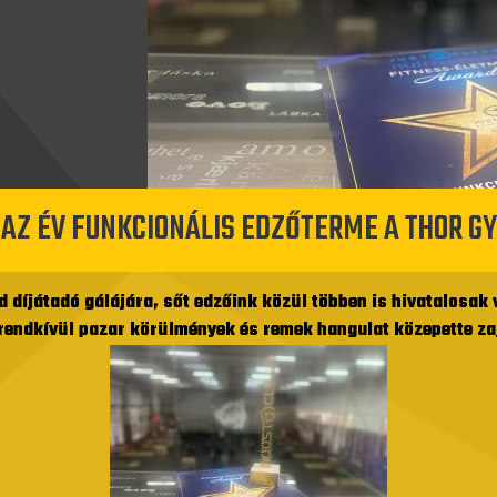
 AZ ÉV FUNKCIONÁLIS EDZŐTERME A THOR G
 díjátadó gálájára, sőt edzőink közül többen is hivatalosak
endkívül pazar körülmények és remek hangulat közepette zaj