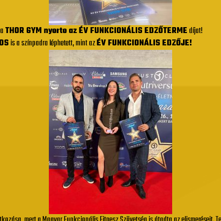
 a
THOR GYM nyerte az ÉV FUNKCIONÁLIS EDZŐTERME
díjat!
OS
is a színpadra léphetett, mint az
ÉV FUNKCIONÁLIS EDZŐJE!
tkozása, mert a Magyar Funkcionális Fitnesz Szövetség is átadta az elismeréseit. 